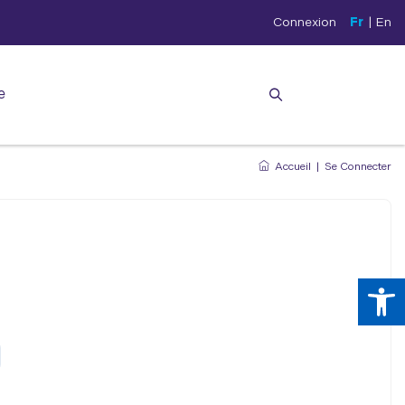
Connexion
Fr
|
En
e
Accueil
|
Se Connecter
Ouv