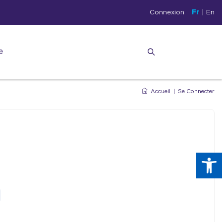
Connexion
Fr
|
En
e
Accueil
|
Se Connecter
Ouv