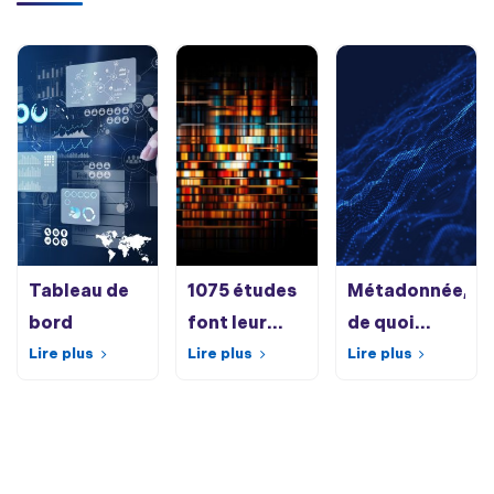
Tableau de
1075 études
Métadonnée,
bord
font leur
de quoi
Lire plus
entrée dans
Lire plus
parle-t-on ?
Lire plus
FReSH