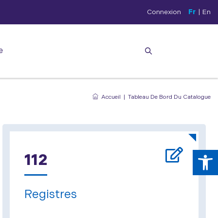
Connexion
Fr
|
En
e
Accueil
|
Tableau De Bord Du Catalogue
Ouv
112
Registres