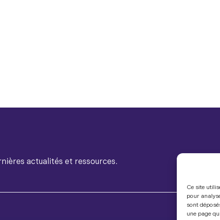
nières actualités et ressources.
Ce site util
pour analyse
sont déposés
une page qui