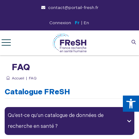
contact@portail-fresh.fr
Connexion
Fr
|
En
FAQ
Accueil
|
FAQ
Catalogue FReSH
Ouv
Qu’est-ce qu’un catalogue de
données de
recherche
en santé ?