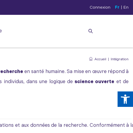
Connexion
Fr
|
En
e
Accueil
|
Intégration
recherche
en santé humaine. Sa mise en œuvre répond à
s individus, dans une logique de
science ouverte
et de
Ouv
lications et aux données de la recherche. Conformément à 