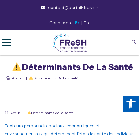
contact@portail-fresh.fr
Connexion
Fr
|
En
Déterminants De La Santé
Accueil
|
Déterminants De La Santé
Ouv
Accueil
|
Déterminants de la santé
Facteurs personnels, sociaux, économiques et
environnementaux qui déterminent l’état de santé des individus