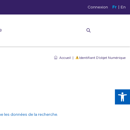
Connexion
Fr
|
En
e
Accueil
|
Identifiant D’objet Numérique
Ouv
mme les données de la recherche.