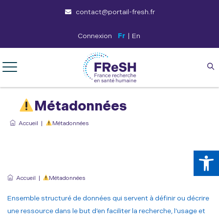
contact@portail-fresh.fr
Connexion
Fr
|
En
Métadonnées
Accueil
|
Métadonnées
Ouv
Accueil
|
Métadonnées
Ensemble structuré de données qui servent à définir ou décrire
une ressource dans le but d’en faciliter la recherche, l’usage et